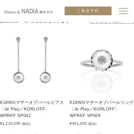
ホーム
/
KORLOFF
/ ページ 3
ご来店予約
KORLOFF
結果の33～42/42を表示しています
K18WGマザーオブパールピアス
K18WGマザーオブパールリング
〈Je Play／KORLOFF〉
〈Je Play／KORLOFF〉
WPRKF SP042
WFRKF SP009
¥
1,210,000
¥
451,000
(税込)
(税込)