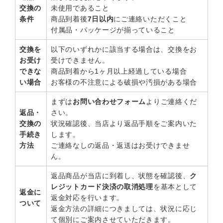
交換の
未使用であること
条件
商品到着後
7日以内
にご連絡いただくこと
付属品・パッケージが揃っていること
交換を
以下のいずれかに該当する場合は、交換をお
お受け
受けできません。
できな
商品到着から1ヶ月以上経過している場合
い場合
お客様の不注意による破損や汚損がある場合
まずは
お問い合わせフォーム
よりご連絡くだ
返品・
さい。
交換の
状況確認後、当店より返品手順をご案内いた
手続き
します。
方法
ご連絡なしの返品・返送はお受けできませ
ん。
返品商品が当店に到着し、状態を確認後、
ク
レジットカード決済の取消処理
を基本として
返金に
返金対応を行います。
ついて
返金方法の詳細につきましては、状況に応じ
て個別にご案内させていただきます。