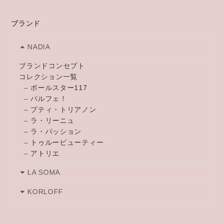
ブランド
NADIA
ブランドコンセプト
コレクション一覧
–
ポールスター117
–
パルフェ！
–
プティ・トリアノン
–
ラ・リーニュ
–
ラ・パッション
–
トゥルービューティー
–
アトリエ
LA SOMA
KORLOFF