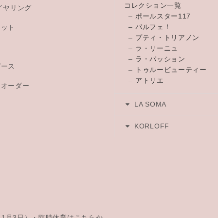
コレクション一覧
イヤリング
–
ポールスター117
–
パルフェ！
レット
–
プティ・トリアノン
チ
–
ラ・リーニュ
–
ラ・パッション
ピース
–
トゥルービューティー
–
アトリエ
トオーダー
LA SOMA
KORLOFF
日～1月3日）・臨時休業はこちらか