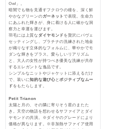
Owl」。
暗闇でも物を見通すフクロウの瞳を、深く鮮
やかなグリーンの
ガーネット
で表現。生命力
にあふれた輝きが、身に着ける人に確かな洞
察力と幸運を運びます。
羽毛には上質な
ダイヤモンド
を贅沢にパヴェ
セッティングし、プラチナの洗練された地金
が織りなす立体的なフォルムに、華やかでモ
ダンな輝きをプラス。愛らしいリアリズム
と、大人の女性が持つべき優美な洗練が共存
するエレガントな逸品です。
シンプルなニットやジャケットに添えるだけ
で、装いに
知的な遊び心
と
ポジティブなムー
ド
をもたらします。
Petit Trianon
太陽と月の、その隣に寄りそう星のまたた
き。天空の物語を想わせるサファイアとダイ
ヤモンドの共演。※ダイヤのグレードにより
価格が異なります。※非加熱サファイア使用