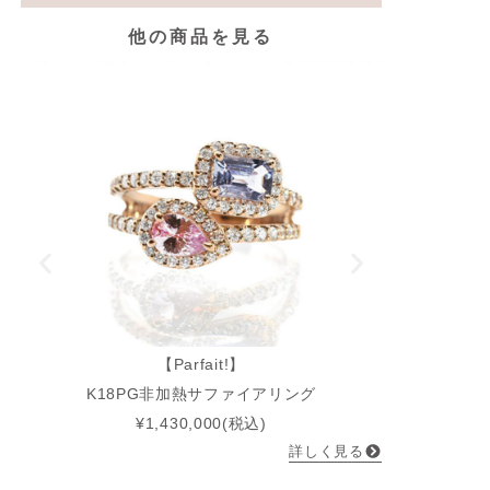
他の商品を見る
K18PG
【Parfait!】
K18PG非加熱サファイアリング
¥1,430,000(税込)
詳しく見る