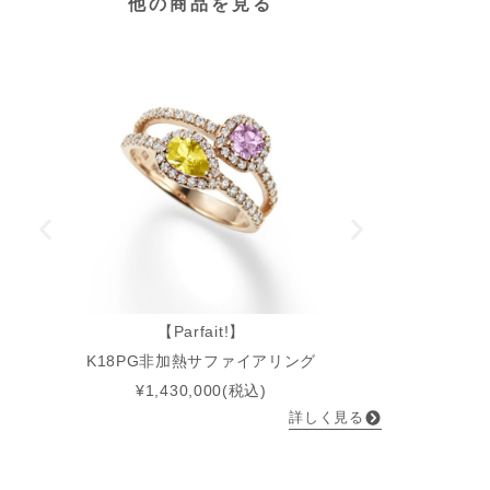
他の商品を見る
【Parfait!】
K18PG非加熱サファイアリング
Pt9
¥1,430,000(税込)
詳しく見る