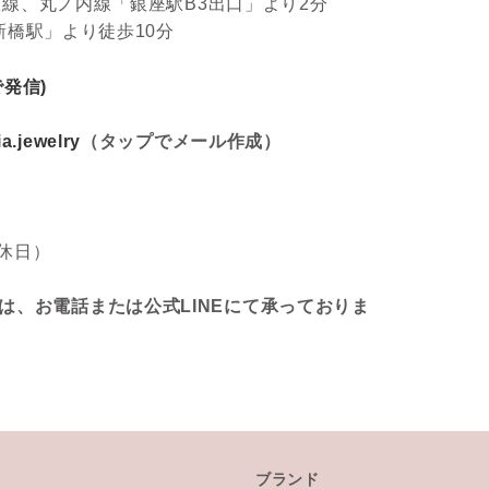
線、丸ノ内線「銀座駅B3出口」より2分
新橋駅」より徒歩10分
プで発信)
a.jewelry
（タップでメール作成）
定休日）
は、お電話または公式LINEにて承っておりま
ブランド