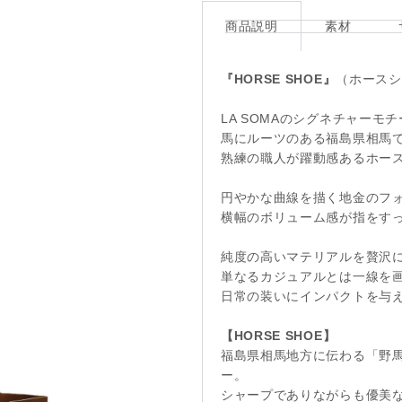
商品説明
素材
『HORSE SHOE』
（ホースシ
LA SOMAのシグネチャーモ
馬にルーツのある福島県相馬
熟練の職人が躍動感あるホー
円やかな曲線を描く地金のフ
横幅のボリューム感が指をす
純度の高いマテリアルを贅沢
単なるカジュアルとは一線を
日常の装いにインパクトを与
【HORSE SHOE】
福島県相馬地方に伝わる「野馬
ー。
シャープでありながらも優美