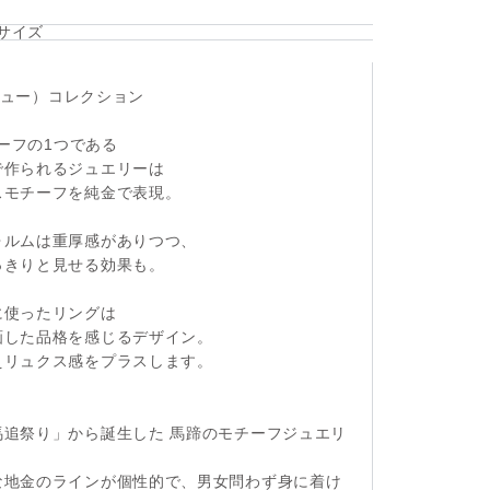
サイズ
ュー）コレクション
チーフの1つである
で作られるジュエリーは
スモチーフを純金で表現。
ォルムは重厚感がありつつ、
っきりと見せる効果も。
に使ったリングは
画した品格を感じるデザイン。
えリュクス感をプラスします。
追祭り」から誕生した 馬蹄のモチーフジュエリ
な地金のラインが個性的で、男女問わず身に着け