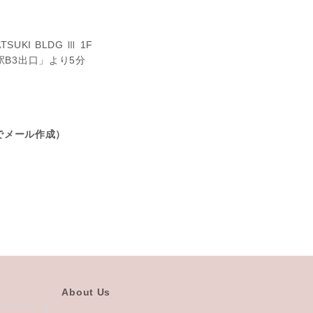
UKI BLDG Ⅲ 1F
B3出口」より5分
でメール作成）
About Us