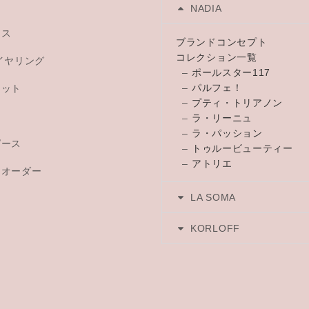
NADIA
レス
ブランドコンセプト
コレクション一覧
イヤリング
–
ポールスター117
–
パルフェ！
レット
–
プティ・トリアノン
チ
–
ラ・リーニュ
–
ラ・パッション
ピース
–
トゥルービューティー
–
アトリエ
トオーダー
LA SOMA
KORLOFF