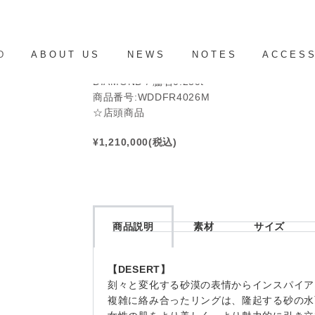
K18WGダイヤリング
D
ABOUT US
NEWS
NOTES
ACCES
【LA SOMA】DESERT
DIAMOND / 脇石0.23ct
商品番号:WDDFR4026M
☆店頭商品
¥1,210,000(税込)
商品説明
素材
サイズ
【DESERT】
刻々と変化する砂漠の表情からインスパイア
複雑に絡み合ったリングは、隆起する砂の水