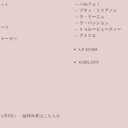
–
パルフェ！
レット
–
プティ・トリアノン
チ
–
ラ・リーニュ
–
ラ・パッション
ピース
–
トゥルービューティー
–
アトリエ
トオーダー
LA SOMA
KORLOFF
日～1月3日）・臨時休業はこちらか