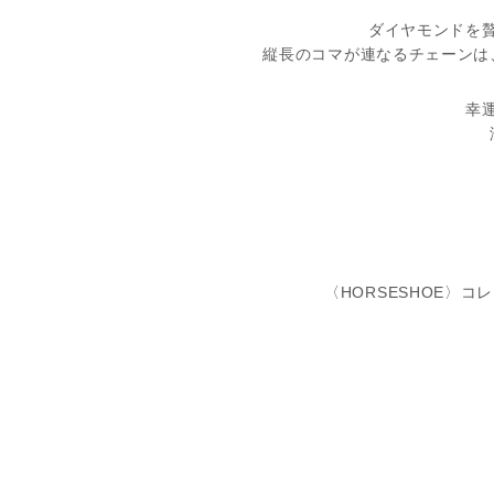
ダイヤモンドを
縦長のコマが連なるチェーンは
幸
〈HORSESHOE