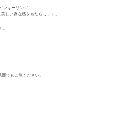
ピンキーリング。
に美しい存在感をもたらします。
く。
。
誌面でもご覧ください。